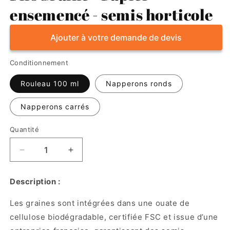
ensemencé - semis horticole
Ajouter à votre demande de devis
Conditionnement
Rouleau 100 ml
Napperons ronds
Napperons carrés
Quantité
Réduire
Augmenter
la
la
quantité
quantité
Description :
de
de
FiloGraine
FiloGraine
Les graines sont intégrées dans une ouate de
-
-
cellulose biodégradable, certifiée FSC et issue d’une
Papier
Papier
ensemencé
ensemencé